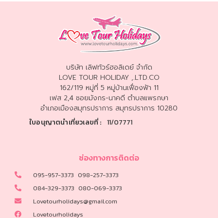
ทัวร์มาเลเซีย
ทัวร์บาหลี
ทัวร์พม่า
บริษัท เลิฟทัวร์ฮอลิเดย์ จำกัด
LOVE TOUR HOLIDAY ,.LTD.CO
162/119 หมู่ที่ 5 หมู่บ้านเฟื่องฟ้า 11
ทัวร์ตุรเคีย
เฟส 2,4 ซอยมังกร-นาคดี ตำบลแพรกษา
อำเภอเมืองสมุทรปราการ สมุทรปราการ 10280
ทัวร์ยุโรป
ใบอนุญาตนำเที่ยวเลขที่ :
11/07771
ทัวร์รัสเซีย
ช่องทางการติดต่อ
ทัวร์ฝรั่งเศส
095-957-3373
098-257-3373
084-329-3373
080-069-3373
ทัวร์สวิตเซอร์แลนด์
Lovetourholidays@gmail.com
Lovetourholidays
ทัวร์อิตาลี