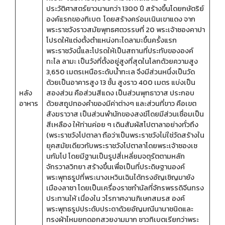
ประวัติศาสตร์ยาวนานกว่า 1300 ปี สร้างขึ้นโดยกษัตริย์
องค์แรกของทิเบต โดยสร้างคร่อมเนินเขาแดง จาก
พระราชวังราวสมัยพุทธศตวรรษที่ 20 พระเจ้าซองคาปา
โปรดให้แต่งตั้งตำแหน่งทะไดลามะขึ้นครั้งแรก
พระราชวังนี้และโปรดให้เป็นสถานที่ประทับขององค์
ทะไล ลามะ เป็นวังที่ตั้งอยู่สูงที่สุดในโลกด้วยความสูง
3,650 เมตรเหนือระดับน้ำทะเล จึงมีส่วนหนึ่งเป็นวัด
ด้วยเป็นอาคารสูง 13 ชั้น สูงราว 400 เมตร แบ่งเป็น
หลัง
สองส่วน คือส่วนสีแดง เป็นส่วนพุทธาวาส ประกอบ
อาหาร
ด้วยสถูปทองคำของมีค่าต่างๆ และส่วนที่ขาว คือเขต
สังฆราวาส เป็นส่วนพำนักของสงฆ์โดยมีส่วนเชื่อมเป็น
สีเหลือง ให้ท่านค่อย ๆ เดินสัมผัสโปตาลาอย่างทั่วถึง
(พระราชวังโปตาลา ถือว่าเป็นพระราชวังไม่ใช่วัดสร้างใน
ยุคสมัยเดียวกับพระราชวังโปตาลาโดยพระเจ้าซองเซ
นกัมโป โดยมีฐานเป็นรูปสี่เหลี่ยมจตุรัตตามหลัก
จักรวาลวิทยา สร้างขึ้นเพื่อเป็นที่ประดิษฐานองค์
พระพุทธรูปที่พระนางเหวินเฉินได้ทรงอัญเชิญมายัง
เมืองลาซา โดยเป็นเครื่องราชกำนัลที่จักรพรรดิจีนทรง
ประทานให้ เนื่องใน วโรกาศงานภิเษกสมรส องค์
พระพุทธรูปประดับประดาด้วยอัญมณีนานาชนิดและ
ทรงผ้าไหมยกดอกสวยงามมาก ชาวทิเบตเรียกว่าพระ