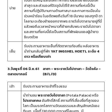
เป็นการใหญ่ และองค์ที่ 14 ก็สร้างและขยายเป็นองค์
ล่าสุด และส่วนองค์ปัจจุบันได้ใช้ สถานที่แห่งนี้เป็น
บ่าย
สถานที่ปฏิบัติงานทางด้านศาสนา และทางการเมืองใน
ข่วงหน้าร้อน ในอดีตพอถึงวันที่ 18 มีนาคม ของทุกปี ดา
ไลลามะจะต้องย้ายออกจากพระราชวังโปตาลามาอยู่ที่นี่
แล้วพอถึงเวลาหน้าหนาวก็ย้ายกลับพระราชวังโปตาลา
และสถานที่แห่งนี้ยังเป็นสถานที่พักผ่อนของผู้นำชาว
ธิเบตด้วย
รับประทานอาหารเย็นที่ภัตตาคารท้องถิ่น หลังอาหาร
เย็น
นำท่านกลับสู่ที่พัก
YAT INGSHEL HOETL ระดับ 4
ดาว หรือเทียบเท่า
3.วันพุธที่ 06 มิ.ย.61 ลาซา – พระราชวังโปตาลา – วัดโจคัง –
ตลาดบากอร์ (B/L/D)
เช้า
รับประทานอาหารเช้าที่โรงแรม
นำท่านชม
พระราชวังโปตาลา
(Potala Palace) หรือ
โปรตาลากง
อันศักดิ์สิทธิ์ สถานที่ที่เลื่องชื่อที่สุดของ
โลก เป็นมรดกโลกทางวัฒนธรรมและสัญลักษณ์ของ
ทิเบต เนื้อที่ 130,000 ตารางกีโลเมตร มี