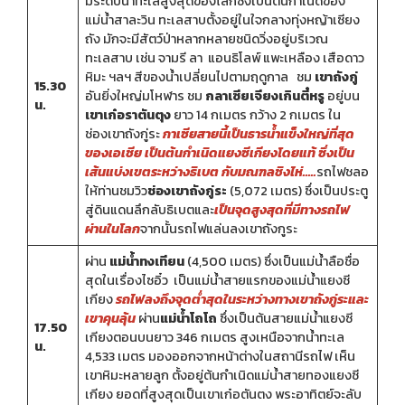
มีระดับน้ำทะเลสูงสุดของโลกซึ่งเป็นต้นกำเนิดของ
แม่น้ำสาละวิน ทะเลสาบตั้งอยู่ในใจกลางทุ่งหญ้าเซียง
ถัง มักจะมีสัตว์ป่าหลากหลายชนิดวิ่งอยู่บริเวณ
ทะเลสาบ เช่น จามรี ลา แอนธิโลพ์ แพะเหลือง เสือดาว
หิมะ ฯลฯ สีของน้ำเปลี่ยนไปตามฤดูกาล ชม
เขาถังกู่
15.30
อันยิ่งใหญ่มโหฬาร ชม
กลาเซียเจียงเกินตี๋หรู
อยู่บน
น.
เขาเก๋อราตันตุง
ยาว 14 กเมตร กว้าง 2 กเมตร ใน
ช่องเขาถังกู่ระ
กาเซียสายนี้เป็นธารน้ำแข็งใหญ่ที่สุด
ของเอเชีย เป็นต้นกำเนิดแยงซีเกียงโดยแท้ ซึ่งเป็น
เส้นแบ่งเขตระหว่างธิเบต กับมณฑลชิงไห่…..
รถไฟชลอ
ให้ท่านชมวิว
ช่องเขาถังกู่ระ
(5,072 เมตร) ซึ่งเป็นประตู
สู่ดินแดนลึกลับธิเบตและ
เป็นจุดสูงสุดที่มีทางรถไฟ
ผ่านในโลก
จากนั้นรถไฟแล่นลงเขาถังกูระ
ผ่าน
แม่น้ำทงเทียน
(4,500 เมตร) ซึ่งเป็นแม่น้ำลือชื่อ
สุดในเรื่องไซอิ๋ว เป็นแม่น้ำสายแรกของแม่น้ำแยงซี
เกียง
รถไฟลงถึงจุดต่ำสุดในระหว่างทางเขาถังกู่ระและ
เขาคุนลุ้น
ผ่าน
แม่น้ำโถโถ
ซึ่งเป็นต้นสายแม่น้ำแยงซี
17.50
เกียงตอนบนยาว 346 กเมตร สูงเหนือจากน้ำทะเล
น.
4,533 เมตร มองออกจากหน้าต่างในสถานีรถไฟ เห็น
เขาหิมะหลายลูก ตั้งอยู่ต้นกำเนิดแม่น้ำสายทองแยงซี
เกียง ยอดที่สูงสุดเป็นเขาเก๋อตันตง พระอาทิตย์จะลับ