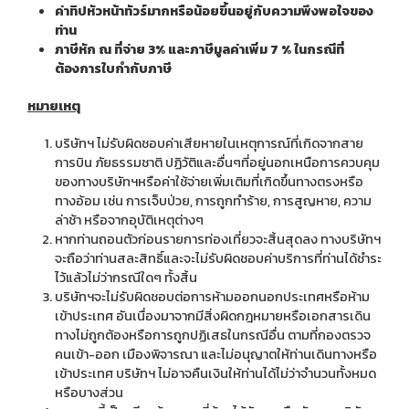
ค่าทิปหัวหน้าทัวร์มากหรือน้อยขึ้นอยู่กับความพึงพอใจของ
ท่าน
ภาษีหัก ณ ที่จ่าย
3% และภาษีมูลค่าเพิ่ม 7 % ในกรณีที่
ต้องการใบกำกับภาษี
หมายเหตุ
บริษัทฯ ไม่รับผิดชอบค่าเสียหายในเหตุการณ์ที่เกิดจากสาย
การบิน ภัยธรรมชาติ ปฏิวัติและอื่นๆที่อยู่นอกเหนือการควบคุม
ของทางบริษัทฯหรือค่าใช้จ่ายเพิ่มเติมที่เกิดขึ้นทางตรงหรือ
ทางอ้อม เช่น การเจ็บป่วย, การถูกทำร้าย, การสูญหาย, ความ
ล่าช้า หรือจากอุบัติเหตุต่างๆ
หากท่านถอนตัวก่อนรายการท่องเที่ยวจะสิ้นสุดลง ทางบริษัทฯ
จะถือว่าท่านสละสิทธิ์และจะไม่รับผิดชอบค่าบริการที่ท่านได้ชำระ
ไว้แล้วไม่ว่ากรณีใดๆ ทั้งสิ้น
บริษัทฯจะไม่รับผิดชอบต่อการห้ามออกนอกประเทศหรือห้าม
เข้าประเทศ อันเนื่องมาจากมีสิ่งผิดกฎหมายหรือเอกสารเดิน
ทางไม่ถูกต้องหรือการถูกปฏิเสธในกรณีอื่น ตามที่กองตรวจ
คนเข้า-ออก เมืองพิจารณา และไม่อนุญาตให้ท่านเดินทางหรือ
เข้าประเทศ บริษัทฯ ไม่อาจคืนเงินให้ท่านได้ไม่ว่าจำนวนทั้งหมด
หรือบางส่วน