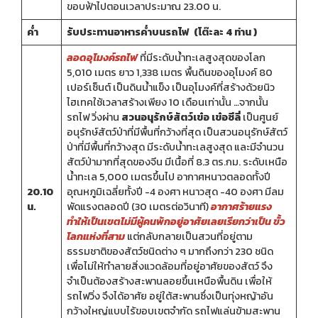
ขอบฟ้าไปตอนเวลาประมาณ 23.00 น.
ค่ำ
รับประทานอาหารค่ำบนรถไฟ (โต๊ะละ 4 ท่าน )
ลอดอุโมงค์รถไฟ
ที่มีระดับน้ำทะเลสูงสุดของโลก
5,010 เมตร ยาว 1,338 เมตร พื้นดินของอุโมงค์ 80
เปอร์เซ็นต์ เป็นดินน้ำแข็ง เป็นอุโมงค์ที่สร้างด้วยนิว
ไฮเทคใช้เวลาสร้างเพียง 10 เดือนเท่านั้น …จากนั้น
รถไฟ วิ่งผ่าน
สวนอนุรักษ์สัตว์เข๋อ เข๋อซีลี่
เป็นศูนย์
อนุรักษ์สัตว์ป่าที่มีพื้นที่กว้างที่สุด เป็นสวนอนุรักษ์สัตว์
ป่าที่มีพื้นที่กว้างสุด มีระดับน้ำทะเลสูงสุด และมีจำนวน
สัตว์ป่ามากที่สุดของจีน มีเนื้อที่ 8.3 ตร.กม. ระดับเหนือ
น้ำทะเล 5,000 เมตรขึ้นไป อากาศหนาวตลอดทั้งปี
20.10
อุณหภูมิเฉลี่ยทั้งปี -4 องศา หนาวสุด -40 องศา มีลม
น.
พัดแรงตลอดปี (30 เมตรต่อวินาที)
อากาศร้ายแรง
ทำให้เป็นเขตไม่มีผู้คนพักอยู่อาศัยเลยเรียกว่าเป็น ขั้ว
โลกแห่งที่สาม
แต่กลับกลายเป็นสวนที่อยู่ตาม
ธรรมชาติของสัตว์ชนิดต่าง ๆ มากถึงกว่า 230 ชนิด
เพื่อไม่ให้ทำลายสิ่งแวดล้อมที่อยู่อาศัยของสัตว์ จึง
จำเป็นต้องสร้างสะพานลอยขึ้นเหนือพื้นดิน เพื่อให้
รถไฟวิ่ง จึงได้อาศัย อยู่ใต้สะพานซึ่งเป็นทุ่งหญ้าอัน
กว้างใหญ่แบบไร้ขอบเขตจำกัด รถไฟแล่นข้ามสะพาน