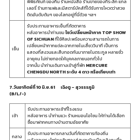
พิพิธภัณฑ์ ของกิน ร้านหนังสือ ร้านขายของที่ระลึก แกล
เลอรี่ ร้านกาแฟและมีสตาร์บัคส์ที่ได้รับการโหวตว่าสวย
ติดอันดับต้นๆ ของโลกอยู่ที่นี่ด้วย ฯลฯ
รับประทานอาหารเย็นที่ภัตตาคาร
หลังอาหารนำท่านชม
โชว์เปลี่ยนหน้ากาก TOP SHOW
OF SICHUAN
ที่ใช้ศิลปะพร้อมความสามารถในการ
เปลี่ยนหน้ากากแต่ละฉากภายในเสี้ยววินาที เป็นการ
เย็น
แสดงที่สงวนและสืบทอดกันมาภายในตระกูล หลายชั่ว
อายุคน ไม่ถ่ายทอดให้บุคคลภายนอกทั่วไป
จากนั้น นำท่านเดินทางเข้าสู่ที่พัก
MERCURE
CHENGDU NORTH ระดับ 4 ดาว หรือเทียบเท่า
7.วันอาทิตย์ที่ 10 มิ.ย.61 เฉิงตู – สุวรรรภูมิ
(B/L/-)
รับประทานอาหารเช้าที่โรงแรม
เช้า
หลังอาหาร นำท่านแวะ ร้านหมอนโอโซน ให้ท่านได้เลือก
ซื้อมาฝากคนทางบ้านตามอัธยาศัย
รับประทานอาหารกลางวันที่ภัตตาคารท้องถิ่น
กลาง