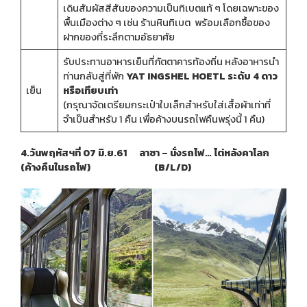
เดินสัมผัสสีสันของความเป็นทิเบตแท้ ๆ โดยเฉพาะของ
พื้นเมืองต่าง ๆ เช่น ร้านหินทิเบต
พร้อมเลือกซื้อของ
ฝากของที่ระลึกตามอัธยาศัย
รับประทานอาหารเย็นที่ภัตตาคารท้องถิ่น หลังอาหารนำ
ท่านกลับสู่ที่พัก
YAT INGSHEL HOETL ระดับ 4 ดาว
เย็น
หรือเทียบเท่า
(กรุณาจัดเตรียมกระเป๋าใบเล็กสำหรับใส่เสื้อผ้าเท่าที่
จำเป็นสำหรับ 1 คืน เพื่อค้างบนรถไฟคืนพรุ่งนี้ 1 คืน)
4.วันพฤหัสฯที่ 07 มิ.ย.61 ลาซา – นั่งรถไฟ… ไต่หลังคาโลก
(ค้างคืนในรถไฟ) (B/L/D)