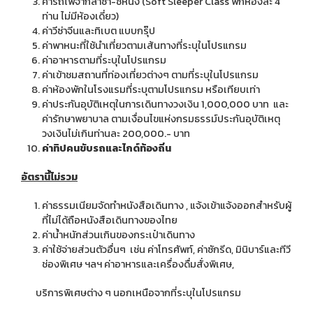
ค่ารถไฟจากลาซา-ซีหนิง (Soft Sleeper Class พักห้องละ 4
ท่าน ไม่มีห้องเดี่ยว)
ค่าวีซ่าจีนและทิเบต แบบกรุ๊ป
ค่าพาหนะที่ใช้นำเที่ยวตามเส้นทางที่ระบุในโปรแกรม
ค่าอาหารตามที่ระบุในโปรแกรม
ค่าเข้าชมสถานที่ท่องเที่ยวต่างๆ ตามที่ระบุในโปรแกรม
ค่าห้องพักในโรงแรมที่ระบุตามโปรแกรม หรือเทียบเท่า
ค่าประกันอุบัติเหตุในการเดินทางวงเงิน 1,000,000 บาท และ
ค่ารักษาพยาบาล ตามเงื่อนไขแห่งกรมธรรม์ประกันอุบัติเหตุ
วงเงินไม่เกินท่านละ 200,000.- บาท
ค่าทิปคนขับรถและไกด์ท้องถิ่น
อัตรานี้ไม่รวม
ค่าธรรมเนียมจัดทำหนังสือเดินทาง , แจ้งเข้าแจ้งออกสำหรับผู้
ที่ไม่ได้ถือหนังสือเดินทางของไทย
ค่าน้ำหนักส่วนเกินของกระเป๋าเดินทาง
ค่าใช้จ่ายส่วนตัวอื่นๆ เช่น ค่าโทรศัพท์, ค่าซักรีด, มินิบาร์และทีวี
ช่องพิเศษ ฯลฯ ค่าอาหารและเครื่องดื่มสั่งพิเศษ,
บริการพิเศษต่าง ๆ นอกเหนือจากที่ระบุในโปรแกรม