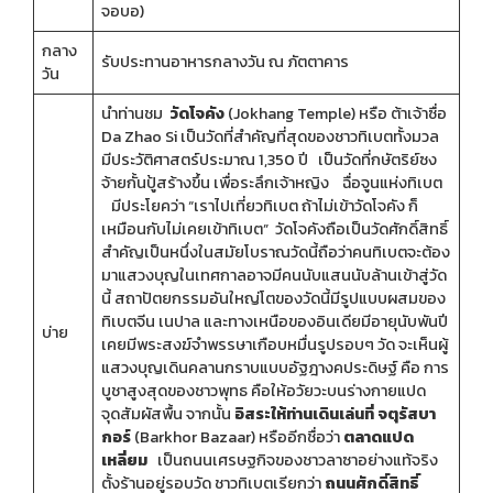
จอบอ)
กลาง
รับประทานอาหารกลางวัน ณ ภัตตาคาร
วัน
นำท่านชม
วัดโจคัง
(Jokhang Temple) หรือ ต้าเจ้าซื่อ
Da Zhao Si เป็นวัดที่สำคัญที่สุดของชาวทิเบตทั้งมวล
มีประวัติศาสตร์ประมาณ 1,350 ปี เป็นวัดที่กษัตริย์ซง
จ้ายกั้นปู้สร้างขึ้น เพื่อระลึกเจ้าหญิง ฉื่อจูนแห่งทิเบต
มีประโยคว่า “เราไปเที่ยวทิเบต ถ้าไม่เข้าวัดโจคัง ก็
เหมือนกับไม่เคยเข้าทิเบต” วัดโจคังถือเป็นวัดศักดิ์สิทธิ์
สำคัญเป็นหนึ่งในสมัยโบราณวัดนี้ถือว่าคนทิเบตจะต้อง
มาแสวงบุญในเทศกาลอาจมีคนนับแสนนับล้านเข้าสู่วัด
นี้ สถาปัตยกรรมอันใหญ่โตของวัดนี้มีรูปแบบผสมของ
ทิเบตจีน เนปาล และทางเหนือของอินเดียมีอายุนับพันปี
บ่าย
เคยมีพระสงฆ์จำพรรษาเกือบหมื่นรูปรอบๆ วัด จะเห็นผู้
แสวงบุญเดินคลานกราบแบบอัฐฎางคประดิษฐ์ คือ การ
บูชาสูงสุดของชาวพุทธ คือให้อวัยวะบนร่างกายแปด
จุดสัมผัสพื้น จากนั้น
อิสระให้ท่านเดินเล่นที่ จตุรัสบา
กอร์
(Barkhor Bazaar) หรืออีกชื่อว่า
ตลาดแปด
เหลี่ยม
เป็นถนนเศรษฐกิจของชาวลาซาอย่างแท้จริง
ตั้งร้านอยู่รอบวัด ชาวทิเบตเรียกว่า
ถนนศักดิ์สิทธิ์