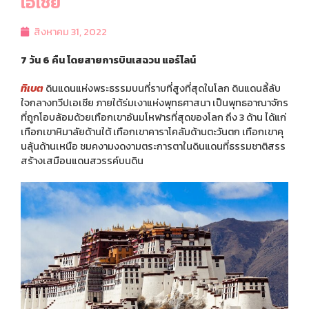
เอเชีย
ทัวร์มาเลเซีย
สิงหาคม 31, 2022
ทัวร์บาหลี
7 วัน 6 คืน
โดยสายการบินเสฉวน แอร์ไลน์
ทิเบต
ดินแดนแห่งพระธรรมบนที่ราบที่สูงที่สุดในโลก ดินแดนลี้ลับ
ทัวร์พม่า
ใจกลางทวีปเอเชีย ภายใต้ร่มเงาแห่งพุทธศาสนา เป็นพุทธอาณาจักร
ที่ถูกโอบล้อมด้วยเทือกเขาอันมโหฬารที่สุดของโลก ถึง 3 ด้าน ได้แก่
ทัวร์ตุรเคีย
เทือกเขาหิมาลัยด้านใต้ เทือกเขาคาราโคลัมด้านตะวันตก เทือกเขาคุ
นลุ้นด้านเหนือ ชมคงามงดงามตระการตาในดินแดนที่ธรรมชาติสรร
สร้างเสมือนแดนสวรรค์บนดิน
ทัวร์ยุโรป
ทัวร์รัสเซีย
ทัวร์ฝรั่งเศส
ทัวร์สวิตเซอร์แลนด์
ทัวร์อิตาลี