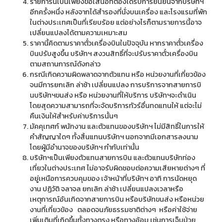
รายการนี้เป็นเพียงข้อเสนอที่ต้องได้รับการยืนยันจากบริษัทฯ
อีกครั้งหนึ่ง หลังจากได้สำรองที่นั่งบนเครื่อง และโรงแรมที่พัก
ในต่างประเทศเป็นที่เรียบร้อย แต่อย่างไรก็ตามรายการนี้อาจ
เปลี่ยนแปลงได้ตามความเหมาะสม
ราคานี้คิดตามราคาตั๋วเครื่องบินในปัจจุบัน หากราคาตั๋วเครื่อง
บินปรับสูงขึ้น บริษัทฯ สงวนสิทธิ์ที่จะปรับราคาตั๋วเครื่องบิน
ตามสถานการณ์ดังกล่าว
กรณีเกิดความผิดพลาดจากตัวแทน หรือ หน่วยงานที่เกี่ยวข้อง
จนมีการยกเลิก ล่าช้า เปลี่ยนแปลง การบริการจากสายการบิ
นบริษัทฯขนส่ง หรือ หน่วยงานที่ให้บริการ บริษัทฯจะดำเนิน
โดยสุดความสามารถที่จะจัดบริการทัวร์อื่นทดแทนให้ แต่จะไม่
คืนเงินให้สำหรับค่าบริการนั้นๆ
มัคคุเทศก์ พนักงาน และตัวแทนของบริษัทฯ ไม่มีสิทธิ์ในการให้
คำสัญญาใดๆ ทั้งสิ้นแทนบริษัทฯ นอกจากมีเอกสารลงนาม
โดยผู้มีอำนาจของบริษัทฯ กำกับเท่านั้น
บริษัทฯเป็นเพียงตัวแทนสายการบิน และตัวแทนบริษัทท่อง
เที่ยวในต่างประเทศ ไม่อาจรับผิดชอบต่อความเสียหายต่างๆ ที่
อยู่เหนือการควบคุมของ เจ้าหน้าที่บริษัทฯ อาทิ การนัดหยุด
งาน ปฏิวัติ จลาจล ยกเลิก ล่าช้า เปลี่ยนแปลงเวลาหรือ
เหตุการณ์อันเกิดจากสายการบิน หรือบริษัทขนส่ง หรือหน่วย
งานที่เกี่ยวข้อง ตลอดจนภัยธรรมชาติต่างๆ หรือค่าใช้จ่าย
เพิ่มเติมที่เกิดขึ้นทั้งทางตรง หรือทางอ้อม เช่นการเจ็บป่วย