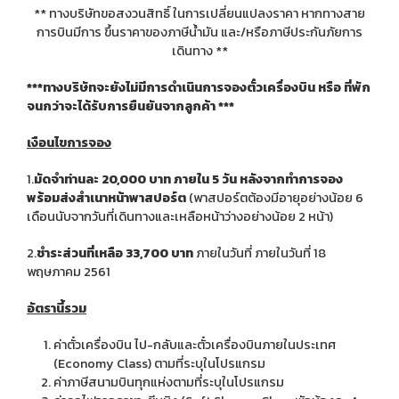
** ทางบริษัทขอสงวนสิทธิ์ ในการเปลี่ยนแปลงราคา หากทางสาย
การบินมีการ ขึ้นราคาของภาษีน้ำมัน และ/หรือภาษีประกันภัยการ
เดินทาง **
***ทางบริษัทจะยังไม่มีการดำเนินการจองตั๋วเครื่องบิน หรือ ที่พัก
จนกว่าจะได้รับการยืนยันจากลูกค้า ***
เงือนไขการจอง
1.
มัดจำท่านละ
20
,000 บาท
ภายใน 5 วัน หลังจากทำการจอง
พร้อม
ส่งสำเนา
หน้าพาสปอร์ต
(พาสปอร์ตต้องมีอายุอย่างน้อย 6
เดือนนับจากวันที่เดินทางและเหลือหน้าว่างอย่างน้อย 2 หน้า)
2.
ชำระส่วนที่เหลือ 3
3,700 บาท
ภายในวันที่
ภายในวันที่ 18
พฤษภาคม 2561
อัตรานี้รวม
ค่าตั๋วเครื่องบิน ไป-กลับและตั๋วเครื่องบินภายในประเทศ
(Economy Class) ตามที่ระบุในโปรแกรม
ค่าภาษีสนามบินทุกแห่งตามที่ระบุในโปรแกรม