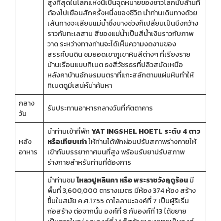
สูงที่สุดในโลกแห่งนี้เป็นจุดหมายของชาวโลกนับล้านที่
ต้องไปเยือนสักครั้งหนึ่งของชีวิต นำท่านเดินทางด้วย
เส้นทางจะเลียบแม่น้ำซึ่งบางช่วงก็เปลี่ยนเป็นบึงกว้าง
ราวกับทะเลสาบ สีของแม่น้ำเป็นสีน้ำเงินราวกับภาพ
วาด ระหว่างทางท่านจะได้เห็นความงดงามของ
สรรค์บนดิน ชมยอดเขาภูเขาหินสีต่างๆ ที่เรียงราย
บ้านเรือนแบบทิเบต ธงสีวัชรธรที่ปลิวสบัดเหนือ
หลังคาบ้านอักษรมนตราที่แกะสลักตามแผ่นหินทำให้
ทิเบตดูมีเสน่ห์น่าค้นหา
กลาง
รับประทานอาหารกลางวันที่ภัตตาคาร
วัน
นำท่านเข้าที่พัก
YAT INGSHEL HOETL ระดับ 4 ดาว
หลัง
หรือเทียบเท่า
ให้ท่านได้พักผ่อนปรับสภาพร่างกายให้
อาหาร
เข้ากับบรรยากาศบนที่สูง พร้อมรับยาปรับสภาพ
ร่างกายสำหรับท่านที่ต้องการ
นำท่านชม
โหลวปูหลินคา หรือ พระราชวังฤดูร้อน
มี
พื้นที่ 3,600,000 ตารางเมตร มีห้อง 374 ห้อง สร้าง
ขึ้นในสมัย ค.ศ.1755 ดาไลลามะองค์ที่ 7 เป็นผู้ริเริ่ม
ก่อสร้าง ต่อจากนั้น องค์ที่ 8 กับองค์ที่ 13 ได้ขยาย