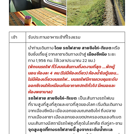
เช้า
รับประทานอาหารเช้าที่โรงแรม
นำท่านเดินทาง
โดย รถไฟสาย สายชิงไห่-ทิเบต
หรือ
ชิงซั่งเถื่ยลู่ จากลาซาเดินทางเข้าสู่
เมืองซีหนิง
ระยะ
ทาง 1,956 กม. ใช้เวลาประมาณ 22 ชม.)
(พักบนรถไฟ ที่วิ่งบนเส้นทางที่งดงามที่สุด ….พักตู้
นอน ห้องละ 4 คน (ไม่มีห้องเดี่ยว) ห้องน้ำในตู้นอน…
ไม่มีห้องเดี่ยวบนรถไฟ…
บนรถไฟมีการควบคุมระดับ
ออกซิเจนให้เหมือนกับอากาศปกติทั่วไป มีหมอและ
ห้องพยาบาล)
รถไฟสาย สายชิงไห่-ทิเบต
เป็นเส้นทางรถไฟบน
ที่ราบสูงที่สูงที่สุดและยาวที่สุดของโลก เริ่มต้นเดินทาง
จากเมืองซีหนิง เมืองเอกของมณฑลชิงไห่ ถึงปลาย
ทางเมืองลาซา เมืองเอกของเขตปกครองตนเองทิเบต
บนเส้นทางมีสถานีรถไฟสูงที่สุดในโลกคือ ถังกู่ลา-ซาน
จุดสูงสุดที่ทางรถไฟสายนี้ สูงจากระดับน้ำทะเล