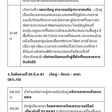
(บริการอาหารและเครื่องดื่มบนเครื่อง)
เดินทางถึง
นครเฉิงตู สาธารณรัฐประชาชนจีน
….เฉิงตู
เป็นเมืองเอกมณฑลเสฉวน มณฑลที่มีภูมิประเทศราย
รอบไปด้วยเทือกเขา และมีสภาพ ภูมิอากาศที่เหมาะสม
ต่อการประกอบอาชีพเกษตรกรรม โดยมีฤดูร้อนที่
อบอุ่น ฤดูหนาวที่ไม่หนาวนักและมีปริมาณความชื้นสูง มี
21.45
พื้นที่ประมาณ 567,000 ตารางกิโลเมตร ประชากรส่วน
น.
หนึ่งเป็นชนกลุ่มน้อยเชื้อชาติต่างๆ ได้แก่ ชาวยี่ ธิเบต
เมี้ยว หุย เชียง (เวลาประเทศจีนเร็วกว่าประเทศไทย 1
ชั่วโมง) หลังผ่านพิธีการตรวจคนเข้าเมืองเป็นที่
เรียบร้อยแล้ว
นำท่านเดินทางเข้าสู่ที่พักที่ทางสายการ
บินจัดให้
2.วันอังคารที่ 05 มิ.ย.61 เฉิงตู – ทิเบต – ลาซา
(B/L/D)
06.00
นำท่านเดินทางสู่สนามบินเฉิงตู
บริการอาหารเช้าแบบ
น.
แพค
บินสู่เมืองลาซา
โดยสายการบินเสฉวน แอร์ไลน์
08.35
เที่ยวบินที่ 3U 8697
(บริการอาหารและเครื่องดื่มบน