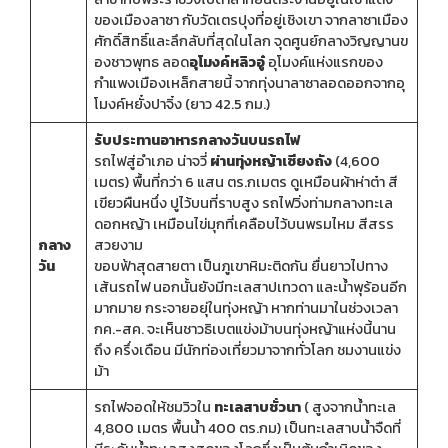
ของเมืองลาซา กับวัดเตรปุงที่อยู่เชิงเขา จากลาซาเมือง
ศักดิ์สิทธิ์และลึกลับที่สุดในโลก จุดศูนย์กลางวิญญานข
องชาวพุทธ ลอด
อุโมงค์หลิวอู๋
อุโมงค์แห่งแรกของ
กำแพงเมืองเหล็กสายนี้ จากทุ่งนาลาซาลอดออกจากอุ
โมงค์หยั๋งปาจิ๋ง (ยาว 42.5 กม.)
รับประทานอาหารกลางวันบนรถไฟ
รถไฟสู่อำเภอ น่าจวี่
ผ่านทุ่งหญ้าเซียงถัง
(4,600
เมตร) พื้นที่กว่า 6 แสน ตร.กเมตร ดูเหมือนผ้าห่าต๋า สี
เขียวผืนหนึ่ง ปูไว้บนที่ราบสูง รถไฟวิ่งท่ามกลางทะเล
ดอกหญ้า เหมือนไข่มุกที่เคลือบไว้บนพรมไหม สีสรร
กลาง
สวยงาม
วัน
ขอบฟ้าสุดสายตา เป็นภูเขาหิมะติดกัน ยื่นยาวไปทาง
เส้นรถไฟ นอกนั้นยังมีทะเลสาปเทวดา และน้ำพุร้อนอีก
มากมาย กระจายอยุ่ในทุ่งหญ้า หากท่านมาในช่วงเวลา
กค.-สค. จะเห็นชาวธิเบตแข่งม้าบนทุ่งหญ้าแห่งนี้นาน
ถึง ครึ่งเดือน มีนักท่องเที่ยวมาจากทั่วโลก ชมงานแข่ง
ม้า
รถไฟจอดให้ชมวิวใน
ทะเลสาบชั่วนา
( สูงจากน้ำทะเล
4,800 เมตร พื้นน้ำ 400 ตร.กม) เป็นทะเลสาบน้ำจืดที่