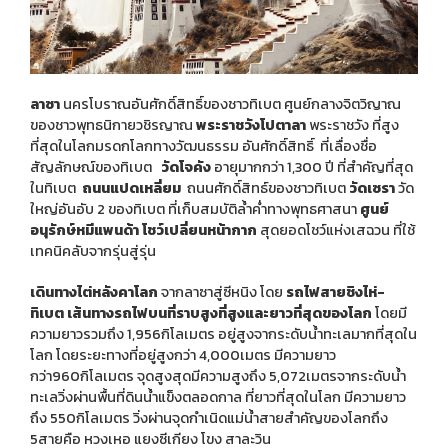
ทัวร์เยอรมัน
ทัวร์ออสเตรีย
ลาซา
นครโบราณอันศักดิ์สิทธิ์ของชาวทิเบต ศูนย์กลางจิตวิญาณ
ของชาวพุทธนิกายวชิรญาณ
พระราชวังโปตาลา
พระราชวัง ที่สูง
ที่สุดในโลกมรดกโลกทางวัฒนธรรม อันศักดิ์สิทธิ์ ที่เลื่องชื่อ
ทัวร์อินโดนีเซีย
สัญลักษณ์ของทิเบต
วัดโจคัง
อายุมากกว่า 1,300 ปี ที่สำคัญที่สุด
ในทิเบต
ถนนแปดเหลี่ยม
ถนนศักดิ์สิทธ์ของชาวทิเบต
วัดเซรา
วัด
ทัวร์ฟิลิปปินส์
ใหญ่อันอับ 2 ของทิเบต ที่เก็บสมบัติล้ำค่ำทางพุทธศาสนา
ศูนย์
อนุรักษ์หมีแพนด้า โชว์เปลี่ยนหน้ากาก
สุดยอดโชว์แห่งเสฉวน ที่ใช้
ทัวร์ศรีลังกา
เทคนิคลับจากรุ่นสู่รุ่น
เดินทางไต่หลังคาโลก
จากลาซาสู่ซีหนิง โดย
รถไฟสายชิงไห่-
ทัวร์จอร์เจีย
ทิเบต เส้นทางรถไฟบนที่ราบสูงที่สูงและยาวที่สุดของโลก
โดยมี
ความยาวรวมถึง 1,956กิโลเมตร อยู่สูงจากระดับน้ำทะเลมากที่สุดใน
ทัวร์อียิปต์
โลก โดยระยะทางที่อยู่สูงกว่า 4,000เมตร มีความยาว
กว่า960กิโลเมตร จุดสูงสุดมีความสูงถึง 5,072เมตรจากระดับน้ำ
ทะเลวิ่งผ่านพื้นที่ดินน้ำแข็งตลอดกาล ที่ยาวที่สุดในโลก มีความยาว
ทัวร์แอฟริกาใต้
ถึง 550กิโลเมตร วิ่งผ่านจุดกำเนิดแม่น้ำสายสำคัญของโลกถึง
5สายคือ หวงเหอ แยงซีเกียง โขง สาละวิน