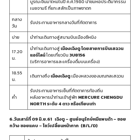
บูรณะขึ้นมาใหม่ในปี ค.ศ.1980 นำชมหอประติมากรรม
เนยจามรี ที่แกะสลักเป็นภาพชาดก
กลาง
รับประทานอาหารกลางวันที่ภัตตาคาร
วัน
บ่าย
นำท่านเดินทางสู่สนามบินเมืองซีหนิง
นำท่านเดินทางสู่
เมืองเฉิงตู
โดยสายการบินเสฉวน
17.20
แอร์ไลน์
โดยเที่ยวบิน
3U8156
น.
(บริการอาหารและเครื่องดื่มบนเครื่อง)
18.55
เดินทางถึง
เมืองเฉิงตู
เมืองหลวงของมณฑลเสฉวน
น.
รับประทานอาหารเย็นที่ภัตตาคารท้องถิ่น
ค่ำ
หลังอาหารนำท่านเข้าสู่พัก
MERCURE CHENGDU
NORTH ระดับ 4 ดาว หรือเทียบเท่า
6.วันเสาร์ที่ 09 มิ.ย.61 เฉิงตู – ศูนย์อนุรักษ์หมีแพนด้า – ซอย
กว้าง ซอยแคบ – โชว์เปลี่ยนหน้ากาก (B/L/D)