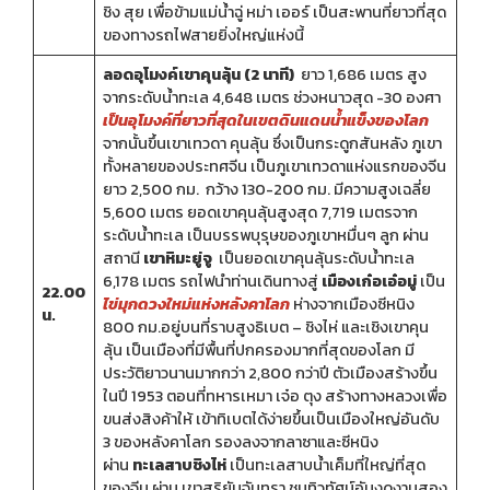
ชิง สุย เพื่อข้ามแม่น้ำฉู่ หม่า เออร์ เป็นสะพานที่ยาวที่สุด
ของทางรถไฟสายยิ่งใหญ่แห่งนี้
ลอดอุโมงค์เขาคุนลุ้น (2 นาที)
ยาว 1,686 เมตร สูง
จากระดับน้ำทะเล 4,648 เมตร ช่วงหนาวสุด -30 องศา
เป็นอุโมงค์ที่ยาวที่สุดในเขตดินแดนน้ำแข็งของโลก
จากนั้นขึ้นเขาเทวดา คุนลุ้น ซึ่งเป็นกระดูกสันหลัง ภูเขา
ทั้งหลายของประทศจีน เป็นภูเขาเทวดาแห่งแรกของจีน
ยาว 2,500 กม. กว้าง 130-200 กม. มีความสูงเฉลี่ย
5,600 เมตร ยอดเขาคุนลุ้นสูงสุด 7,719 เมตรจาก
ระดับน้ำทะเล เป็นบรรพบุรุษของภูเขาหมื่นๆ ลูก ผ่าน
สถานี
เขาหิมะยู่จู
เป็นยอดเขาคุนลุ้นระดับน้ำทะเล
6,178 เมตร รถไฟนำท่านเดินทางสู่
เมืองเก๋อเอ๋อมู่
เป็น
22.00
ไข่มุกดวงใหม่แห่งหลังคาโลก
ห่างจากเมืองซีหนิง
น.
800 กม.อยู่บนที่ราบสูงธิเบต – ชิงไห่ และเชิงเขาคุน
ลุ้น เป็นเมืองที่มีพื้นที่ปกครองมากที่สุดของโลก มี
ประวัติยาวนานมากกว่า 2,800 กว่าปี ตัวเมืองสร้างขึ้น
ในปี 1953 ตอนที่ทหารเหมา เจ๋อ ตุง สร้างทางหลวงเพื่อ
ขนส่งสิงค้าให้ เข้าทิเบตได้ง่ายขึ้นเป็นเมืองใหญ่อันดับ
3 ของหลังคาโลก รองลงจากลาซาและซีหนิง
ผ่าน
ทะเลสาบชิงไห่
เป็นทะเลสาบน้ำเค็มที่ใหญ่ที่สุด
ของจีน ผ่าน เขาสุริยันจันทรา ชมทิวทัศน์อันงดงามสอง