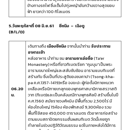
ข้างทางรถไฟ ซึ่งเต็มไปทุ่งหญ้าอันกว้างขวางสุดขอบ
ฟ้า ยาวกว่า 100 กิโลเมตร
5.วันพฤหัสฯที่ 08 มิ.ย.61 ซีหนิง – เฉิงตู
(B/L/D)
เดินทางถึง
เมืองซีหนิง
จากนั้นนำท่าน
รับประทาน
อาหารเช้า
หลังอาหาร นำท่าน ชม
อารามถาเอ๋อซื่อ
(Ta’er
Monastery)
หรือที่ชาวทิเบตเรียก “คุมบุม”เป็นพระ
อารามขนาดใหญ่และสลับซับซ้อน อารามแบบทิเบตที่
สร้างทับ ซึ่งเป็นที่ประสูติของชงคาปา (Tsong-kha-
pa ค.ศ.1357-1419)หรือ จงขะปะ ผู้ก่อตั้งนิกายหมวก
06.20
เหลืองหรือนิกายเกลุกของพุทธศาสนานิกายสรวาสติ
น.
วาท (ทิเบต)และเป็นคลังมณีทางพุทธศิลป์ สร้างขึ้นในปี
ค.ศ.1560 สมัยราชวงศ์หมิง มีพื้นที่รวม 2,500ไร่ มี
ห้องโถงใหญ่ 15ห้อง ห้องพักสงฆ์ 9,300ห้อง รวม
พื้นที่ใช้สอย 450,000 ตารางเมตร ตัวอาคารก่อสร้าง
ตามแบบสถาปัตยกรรมฮั่นผสมทิเบต วัดนี้เคยถูก
ทำลายในช่วงปฏิวัติวัฒนธรรม แต่ในภายหลังได้มีการ