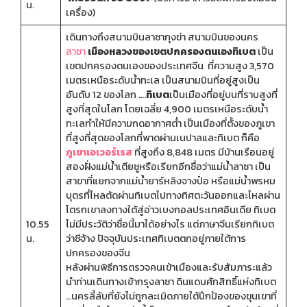
น.
เครื่อง)
เดินทางถึงสนามบินลาซากุงข่า สนามบินของนคร
ลาซา
เมืองหลวงของเขตปกครองตนเองทิเบต
เป็น
เขตปกครองตนเองของประเทศจีน ที่ความสูง 3,570
เมตรเหนือระดับน้ำทะเล เป็นสนามบินที่อยู่สูงเป็น
อันดับ 12 ของโลก ….
ทิเบต
เป็นเมืองที่อยู่บนที่ราบสูงที่
สูงที่สุดในโลก โดยเฉลี่ย 4,900 เมตรเหนือระดับน้ำ
ทะเลทำให้มีความกดอากาศต่ำ เป็นเมืองที่ตั้งของภูเขา
ที่สูงที่สุดของโลกที่พาดผ่านเนปาลและทิเบต ก็คือ
ภูเขาเอเวอร์เรส
ที่สูงถึง 8,848 เมตร มีบ้านเรือนอยู่
สองฝั่งแม่น้ำเตียซูหรือเรียกอีกชื่อว่าแม่น้ำลาซา เป็น
สาขาที่แยกจากแม่น้ำยาร์หลิงจางป๋อ หรือแม่น้ำพรหม
บุตรที่ไหลตัดผ่านทิเบตไปทางทิศตะวันออกและไหลผ่าน
โตรกเขาลงทางใต้สู่อ่าวเบงกอลประเทศอินเดีย ทิเบต
10.55
ไม่มีประวัติว่าชื่อนี้มาได้อย่างไร แต่ภาษาจีนเรียกทิเบต
น.
ว่าซีจ้าง ปัจจุบันประเทศทิเบตตกอยู่ภายใต้การ
ปกครองของจีน
หลังผ่านพิธีการตรวจคนเข้าเมืองและรับสัมภาระแล้ว
นำท่านเดินทางเข้ากรุงลาซา ดินแดนศักสิทธิ์แห่งทิเบต
…นครลี้ลับที่ยังไม่ถูกละเมิดภายใต้ปีกป้องของขุนเขาที่