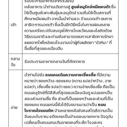
รับประทานอาหารเช้าที่โรงแรม
หลังอาหาร นำท่านเดินทางสู่
ศูนย์อนุรักษ์หมีแพนด้า
ซึ่ง
ใช้เป็นศูนย์เพาะพันธุ์และอนุรักษ์ รวมถึงใช้เป็นสถานที่
ศึกษาหมีแพนด้า จากนั้นนำท่านแวะ ร้านนวดเท้า ชมการ
เช้า
สาธิต การนวดเท้า ซึ่งเป็นอีกวิธีหนึ่งในการผ่อนคลาย
ความเครียด ปรับสมดุลให้การไหลเวียนของโลหิตด้วย
วิธีธรรมชาติ และท่านยังสามารถชมการสาธิตการรักษา
แผลจากไฟไหม้ของโรงงานเป่าฝู่ถังผลิตยา “บัวหิมะ” ที่
ขึ้นชื่อที่สุดของเมืองจีน
กลาง
รับประทานอาหารกลางวันที่ภัตตาคาร
วัน
นำท่านไปยัง
ถนนคนเดินควานจายเซี่ยงซื่อ
ที่มีความ
หมายว่า ซอยกว้าง-ซอยแคบ (ควาน แปลว่ากว้าง , จาย
แปลว่า, เซี่ยงซื่อ แปลว่า ซอย ) ควานจ๋ายเซี่ยงซื่อ ถือเป็น
ถนนอนุรักษ์ที่มีสีสันที่สุดของเมืองเฉิงตู แบ่งออกเป็น
สองส่วนตามชื่อ คือ ส่วนที่เป็นซอยกว้างและส่วนที่เป็น
ซอยแคบ ถนนแห่งนี้ยังได้รับขนานนามว่าเป็น
ถนน
บ่าย
โบราณโรแมนติก
บ้านหลายหลังยังคงสไตส์ความเป็น
จีนแบบโบราณ อดีตเคยเป็นบ้านของนายทหาร ปัจจุบัน
เปลี่ยนเป็นถนนคนเดินขายของที่ระลึก โรงละคร