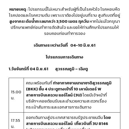
ทัวร์บาหลี
หมายเหตุ
:
โปรแกรมนี้ไม่เหมาะสำหรับผู้ที่เป็นโรคหัวใจ โรคหอบหืด
โรคปอดและโรคความดัน เพราะเราต้องไปอยู่บนที่ราบ สูงทิเบตที่อยู่
ทัวร์ออสเตรเลีย
สูงจากระดับน้ำทะเลมากว่า 3,500
เมตร
ทุกวัน
หากไม่แน่ใจกรุณา
ปรึกษาแพทย์ก่อนทำการตัดสินใจ และขอให้ท่านศึกษาโปรแกรมให้
ทัวร์ไอซ์แลนด์
รอบคอบก่อนทำการจอง
เดินทางระหว่างวันที่ 04-10 มิ.ย.61
ทัวร์อินเดีย
โปรแกรมการเดินทาง
ทัวร์ลาว
1.วันจันทร์ที่ 04 มิ.ย.61 สุวรรณภูมิ – เฉิงตู
คณะพร้อมกันที่
ท่าอากาศยานนานาชาติสุวรรณภูมิ
(BKK)
ชั้น 4 ประตูทางเข้าที่ 10 เคาน์เตอร์ W
15.00
สายการบินเสฉวน แอร์ไลน์ (3U)
โดยมีเจ้าหน้าที่
น.
บริษัทฯ คอยต้อนรับและอำนวยความสะดวกเรื่อง
กระเป๋าสัมภาระและเอกสารการเดินทาง
ออกเดินทางสู่ประเทศสาธารณรัฐประชาชนจีน
โดย
17.55
สายการบินเสฉวน แอร์ไลน์ เที่ยวบินที่ 3U 8146
น.