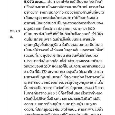
5,072 เมตร
…. เส้นทางรถไฟสายนี้เป็นงานก่อสร้างที่
มีชื่อเสียงมาก เนื่องจากมีความยากลำบากในการสร้าง
อย่างมาก เพราะนอกจากจะต้องวางรางผ่านพื้นที่หนาว
เย็นและสูงจากระดับน้ำทะเลมาก ทำให้ออกซิเจนใน
อากาศมีน้อยกว่าปกติ เป็นอุปสรรคต่อการทำงานของ
มนุษย์และเครื่องจักรแล้ว ระยะทางมากกว่า 500
08.20
กิโลเมตร ยังเป็นพื้นที่ที่เป็นดินน้ำแข็งตลอดปี ทำให้ผิว
น.
ดินไม่เสถียร เพราะดินน้ำแข็งชั้นบนจะละลายเมื่อ
อุณหภูมิสูงขึ้นในฤดูร้อน ชั้นดินจะอ่อนเหลวเป็นโคลน
เป็นผลให้รางรถไฟโก่งงอเป็นลูกคลื่น นอกจากนี้ พื้นที่
ในแถบที่ราบสูงชิงไห่-ทิเบต ยังเป็นพื้นที่ที่อ่อนไหว
เปราะบางต่อสิ่งแวดล้อมทั้งในส่วนของธรรมชาติและ
วิถีชีวิตของสัตว์ป่า แต่แล้วก็ไม่พ้นความพยายามของชน
ชาวจีน ที่มีสติปัญญาและความมุ่งมั่น ใช้เวลาศึกษาและ
หาทางแก้ปัญหาเป้นแรมปี ที่สุด งานก่อสร้างทางรถไฟ
ระยะที่สอง จากเมืองเก๋อเอ่อร์มู่เข้าสู่งกรุงลาซา ก็เริ่ม
ขึ้นอย่างเป็นทางการในวันที่ 29 มิถุนายน 2544 ใช้เวลา
ในการก่อสร้างเพียง 5 ปีก็เสร็จสิ้นลง เร็วกว่ากำหนด
เดิมที่ตั้งไว้ถึงหนึ่งปี ระหว่างทางผ่านชมวิวทิวทัศน์อัน
งดงามแปลกตาทั้งหมู่บ้านธิเบต ทุ่งหญ้า และภูเขา
งดงามที่ปกคลุมด้วยหิมะขาวโพลน…. ผ่านสะพานแม่น้ำ
ลาซากับพระราชวังโปตาลาที่ยืนตระง่านอยู่ในเขาแดง