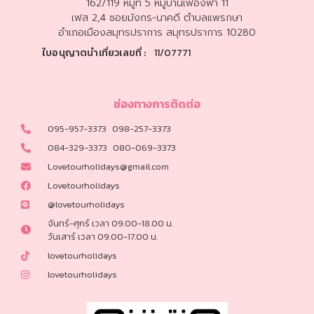
162/119 หมู่ที่ 5 หมู่บ้านเฟื่องฟ้า 11
เฟส 2,4 ซอยมังกร-นาคดี ตำบลแพรกษา
ทัวร์มาเลเซีย
อำเภอเมืองสมุทรปราการ สมุทรปราการ 10280
ใบอนุญาตนำเที่ยวเลขที่ :
11/07771
ทัวร์บาหลี
ทัวร์พม่า
ช่องทางการติดต่อ
095-957-3373
098-257-3373
ทัวร์ตุรเคีย
084-329-3373
080-069-3373
ทัวร์ยุโรป
Lovetourholidays@gmail.com
Lovetourholidays
ทัวร์รัสเซีย
@lovetourholidays
จันทร์-ศุกร์ เวลา 09.00-18.00 น.
วันเสาร์ เวลา 09.00-17.00 น.
ทัวร์ฝรั่งเศส
lovetourholidays
ทัวร์สวิตเซอร์แลนด์
lovetourholidays
ทัวร์อิตาลี