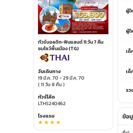
ผู้
ทัวร์มาเลเซีย
ทัวร์บาหลี
ผู้
ทัวร์พม่า
ทัวร์บอลติก-ฟินแลนด์ 11 วัน 7 คืน
ชมโชว์พื้นเมือง (TG)
เด็
ทัวร์ตุรเคีย
เด็
ทัวร์ยุโรป
วันเดินทาง
19 มี.ค. 70
-
29 มี.ค. 70
(
11 วัน 8 คืน
)
ทัวร์รัสเซีย
รว
ทัวร์โค๊ด
ทัวร์ฝรั่งเศส
LTHS240462
ข้อม
โรงแรม
ทัวร์สวิตเซอร์แลนด์
ทัวร์อิตาลี
ชื่อ
*