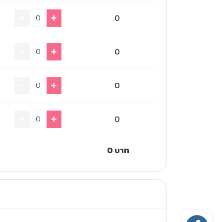
0
0
0
0
0
บาท