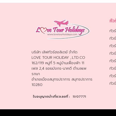
ทัวร์บาหลี
ทัวร์ออสเตรเลีย
ทัว
ทัวร์ไอซ์แลนด์
ทัวร์
ทัวร
ทัวร์อินเดีย
ทัวร
บริษัท เลิฟทัวร์ฮอลิเดย์ จำกัด
ทัวร
ทัวร์ลาว
LOVE TOUR HOLIDAY ,.LTD.CO
ทัวร
162/119 หมู่ที่ 5 หมู่บ้านเฟื่องฟ้า 11
เฟส 2,4 ซอยมังกร-นาคดี ตำบลแพ
ทัว
รกษา
ทัวร
อำเภอเมืองสมุทรปราการ สมุทรปราการ
ทัว
10280
ใบอนุญาตนำเที่ยวเลขที่ :
11/07771